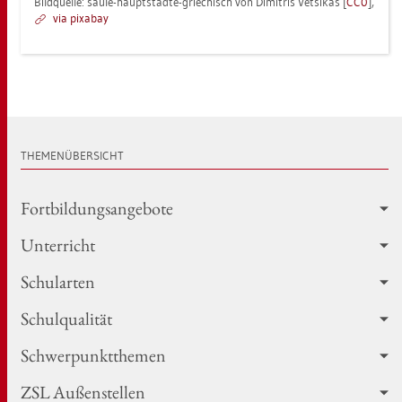
Bild­quel­le: säule-haupt­städ­te-grie­chisch von Di­mi­tris Vet­si­kas [
CC0
],
via pixabay
THE­MEN­ÜBER­SICHT
Fort­bil­dungs­an­ge­bo­te
Un­ter­richt
Schul­ar­ten
Schul­qua­li­tät
Schwer­punkt­the­men
ZSL Au­ßen­stel­len