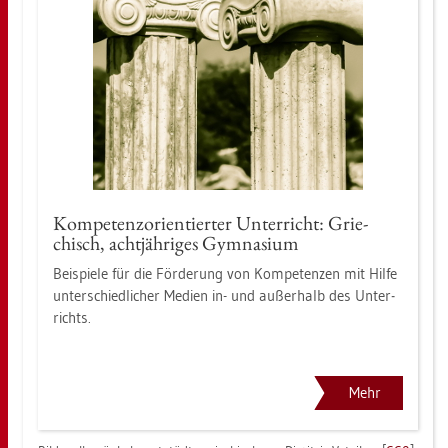
Kom­pe­tenz­ori­en­tier­ter Un­ter­richt: Grie­
chisch, acht­jäh­ri­ges Gym­na­si­um
Bei­spie­le für die För­de­rung von Kom­pe­ten­zen mit Hilfe
un­ter­schied­li­cher Me­di­en in- und au­ßer­halb des Un­ter­
richts.
Mehr