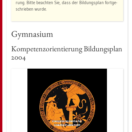
rung. Bitte be­ach­ten Sie, dass der Bil­dungs­plan fort­ge­
schrie­ben wurde.
Gym­na­si­um
Kom­pe­tenz­ori­en­tie­rung Bil­dungs­plan
2004