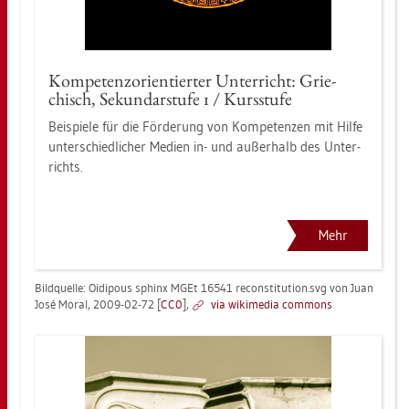
Kom­pe­tenz­ori­en­tier­ter Un­ter­richt: Grie­
chisch, Se­kun­dar­stu­fe 1 / Kurs­stu­fe
Bei­spie­le für die För­de­rung von Kom­pe­ten­zen mit Hilfe
un­ter­schied­li­cher Me­di­en in- und au­ßer­halb des Un­ter­
richts.
Mehr
Bild­quel­le: Oidi­pous sphinx MGEt 16541 re­con­sti­tu­ti­on.svg von Juan
José Moral, 2009-02-72 [
CC0
],
via wi­ki­me­dia com­mons